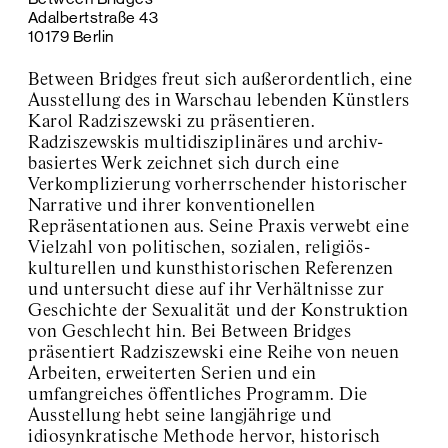
#10 Karol Radziszewski
Adalbertstraße 43
#9 Temporary Solidarity
10179 Berlin
Community Center
#8 Vika Kirchenbauer
Between Bridges freut sich außerordentlich, eine
#7 Peter Hujar on
Ausstellung des in Warschau lebenden Künstlers
screen
Karol Radziszewski zu präsentieren.
#6 Reading group
Radziszewskis multidisziplinäres und archiv-
#5 fierce pussy
basiertes Werk zeichnet sich durch eine
#4 Jochen Klein
#3 Sabian Baumann
Verkomplizierung vorherrschender historischer
#2 Teo Hernandez
Narrative und ihrer konventionellen
#1 Tavia Nyong’o
Repräsentationen aus. Seine Praxis verwebt eine
Kyiv Biennial
Vielzahl von politischen, sozialen, religiös-
Exhibition Space Archive
kulturellen und kunsthistorischen Referenzen
About / Contact
und untersucht diese auf ihr Verhältnisse zur
Geschichte der Sexualität und der Konstruktion
von Geschlecht hin. Bei Between Bridges
präsentiert Radziszewski eine Reihe von neuen
Arbeiten, erweiterten Serien und ein
umfangreiches öffentliches Programm. Die
Ausstellung hebt seine langjährige und
idiosynkratische Methode hervor, historisch