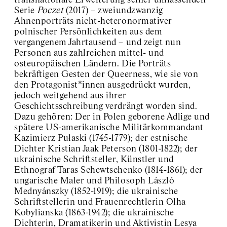
transnationale Erweiterung seiner umfassenden
Serie
Poczet
(2017) – zweiundzwanzig
Ahnenporträts nicht-heteronormativer
polnischer Persönlichkeiten aus dem
vergangenem Jahrtausend – und zeigt nun
Personen aus zahlreichen mittel- und
osteuropäischen Ländern. Die Porträts
bekräftigen Gesten der Queerness, wie sie von
den Protagonist*innen ausgedrückt wurden,
jedoch weitgehend aus ihrer
Geschichtsschreibung verdrängt worden sind.
Dazu gehören: Der in Polen geborene Adlige und
spätere US-amerikanische Militärkommandant
Kazimierz Pułaski (1745-1779); der estnische
Dichter Kristian Jaak Peterson (1801-1822); der
ukrainische Schriftsteller, Künstler und
Ethnograf Taras Schewtschenko (1814-1861); der
ungarische Maler und Philosoph László
Mednyánszky (1852-1919); die ukrainische
Schriftstellerin und Frauenrechtlerin Olha
Kobylianska (1863-1942); die ukrainische
Dichterin, Dramatikerin und Aktivistin Lesya