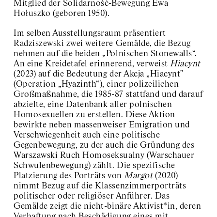
Mitglied der Solidarność-Bewegung Ewa
Hołuszko (geboren 1950).
Im selben Ausstellungsraum präsentiert
Radziszewski zwei weitere Gemälde, die Bezug
nehmen auf die beiden „Polnischen Stonewalls“.
An eine Kreidetafel erinnerend, verweist
Hiacynt
(2023) auf die Bedeutung der Akcja „Hiacynt"
(Operation „Hyazinth“), einer polizeilichen
Großmaßnahme, die 1985-87 stattfand und darauf
abzielte, eine Datenbank aller polnischen
Homosexuellen zu erstellen. Diese Aktion
bewirkte neben massenweiser Emigration und
Verschwiegenheit auch eine politische
Gegenbewegung, zu der auch die Gründung des
Warszawski Ruch Homoseksualny (Warschauer
Schwulenbewegung) zählt.
Die spezifische
Platzierung des Porträts von
Margot
(2020)
nimmt Bezug auf die Klassenzimmerporträts
politischer oder religiöser Anführer. Das
Gemälde zeigt die nicht-binäre Aktivist*in, deren
Verhaftung nach Beschädigung eines mit