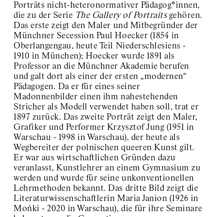
Porträts nicht-heteronormativer Pädagog*innen,
die zu der Serie
The Gallery of Portraits
gehören.
Das erste zeigt den Maler und Mitbegründer der
Münchner Secession Paul Hoecker (1854 in
Oberlangengau, heute Teil Niederschlesiens -
1910 in München); Hoecker wurde 1891 als
Professor an die Münchner Akademie berufen
und galt dort als einer der ersten „modernen“
Pädagogen. Da er für eines seiner
Madonnenbilder einen ihm nahestehenden
Stricher als Modell verwendet haben soll, trat er
1897 zurück. Das zweite Porträt zeigt den Maler,
Grafiker und Performer Krzysztof Jung (1951 in
Warschau - 1998 in Warschau), der heute als
Wegbereiter der polnischen queeren Kunst gilt.
Er war aus wirtschaftlichen Gründen dazu
veranlasst, Kunstlehrer an einem Gymnasium zu
werden und wurde für seine unkonventionellen
Lehrmethoden bekannt. Das dritte Bild zeigt die
Literaturwissenschaftlerin Maria Janion (1926 in
Mońki - 2020 in Warschau), die für ihre Seminare