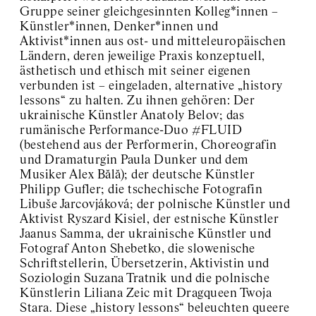
Gruppe seiner gleichgesinnten Kolleg*innen –
Künstler*innen, Denker*innen und
Aktivist*innen aus ost- und mitteleuropäischen
Ländern, deren jeweilige Praxis konzeptuell,
ästhetisch und ethisch mit seiner eigenen
verbunden ist – eingeladen, alternative „history
lessons“ zu halten. Zu ihnen gehören: Der
ukrainische Künstler Anatoly Belov; das
rumänische Performance-Duo #FLUID
(bestehend aus der Performerin, Choreografin
und Dramaturgin Paula Dunker und dem
Musiker Alex Bălă); der deutsche Künstler
Philipp Gufler; die tschechische Fotografin
Libuše Jarcovjáková; der polnische Künstler und
Aktivist Ryszard Kisiel, der estnische Künstler
Jaanus Samma, der ukrainische Künstler und
Fotograf Anton Shebetko, die slowenische
Schriftstellerin, Übersetzerin, Aktivistin und
Soziologin Suzana Tratnik und die polnische
Künstlerin Liliana Zeic mit Dragqueen Twoja
Stara. Diese „history lessons“ beleuchten queere