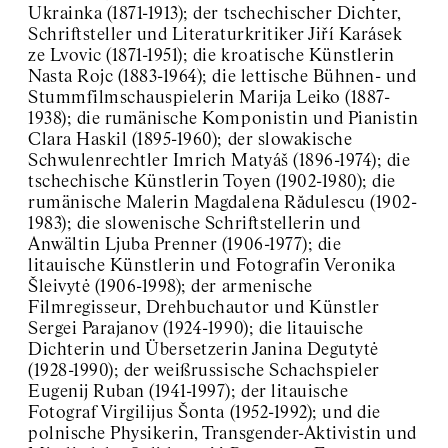
Ukrainka (1871-1913); der tschechischer Dichter,
Schriftsteller und Literaturkritiker Jiří Karásek
ze Lvovic (1871-1951); die kroatische Künstlerin
Nasta Rojc (1883-1964); die lettische Bühnen- und
Stummfilmschauspielerin Marija Leiko (1887-
1938); die rumänische Komponistin und Pianistin
Clara Haskil (1895-1960); der slowakische
Schwulenrechtler Imrich Matyáš (1896-1974); die
tschechische Künstlerin Toyen (1902-1980); die
rumänische Malerin Magdalena Rădulescu (1902-
1983); die slowenische Schriftstellerin und
Anwältin Ljuba Prenner (1906-1977); die
litauische Künstlerin und Fotografin Veronika
Šleivytė (1906-1998); der armenische
Filmregisseur, Drehbuchautor und Künstler
Sergei Parajanov (1924-1990); die litauische
Dichterin und Übersetzerin Janina Degutytė
(1928-1990); der weißrussische Schachspieler
Eugenij Ruban (1941-1997); der litauische
Fotograf Virgilijus Šonta (1952-1992); und die
polnische Physikerin, Transgender-Aktivistin und