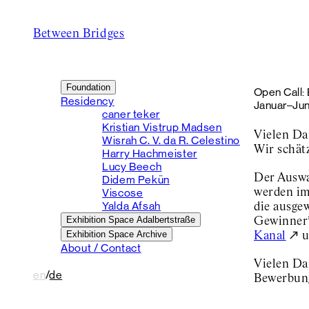
Between Bridges
Foundation
Open Call:
Residency
Januar–Jun
caner teker
Kristian Vistrup Madsen
Vielen Da
Wisrah C. V. da R. Celestino
Wir schätz
Harry Hachmeister
Lucy Beech
Der Auswa
Didem Pekün
Viscose
werden im
Yalda Afsah
die ausge
Exhibition Space Adalbertstraße
Gewinner*
Exhibition Space Archive
Kanal
u
About / Contact
Vielen Da
en
/
de
Bewerbun