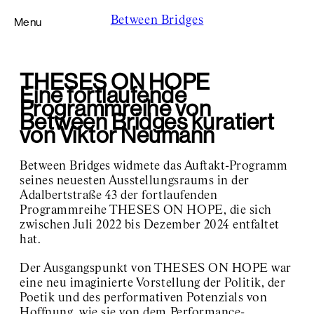
Between Bridges
Menu
THESES ON HOPE
Eine fortlaufende
Foundation
Programmreihe von
Residency
Between Bridges kuratiert
Exhibition Space Adalbertstraße
von Viktor Neumann
Jochen Klein
Sofía Reyes
Events
Between Bridges widmete das Auftakt-Programm
Theses On Hope
seines neuesten Ausstellungsraums in der
#18 Nadja Abt presents:
Adalbertstraße 43 der fortlaufenden
Robert Rauschenberg
Programmreihe THESES ON HOPE, die sich
#17 Hervé Guibert
zwischen Juli 2022 bis Dezember 2024 entfaltet
#16 Mark Barker
hat.
#15 Yalda Afsah
#14 Corita
Der Ausgangspunkt von THESES ON HOPE
war
#13 Ioana Nemeș
#12 Un/Worlding
eine neu imaginierte Vorstellung der Politik, der
#11 Juan Pablo
Poetik und des performativen Potenzials von
Echeverri
Hoffnung, wie sie von dem Performance-