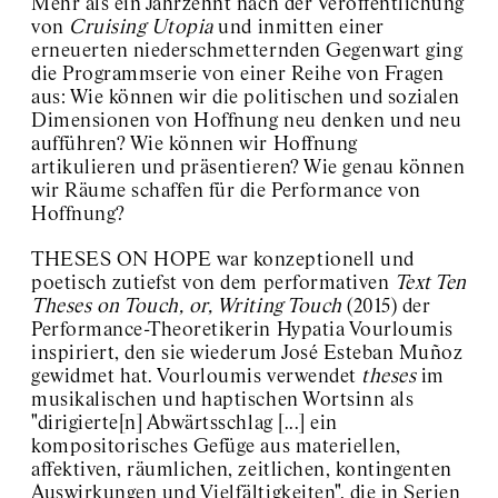
Mehr als ein Jahrzehnt nach der Veröffentlichung
von
Cruising Utopia
und inmitten einer
erneuerten niederschmetternden Gegenwart
ging
die Programmserie von einer Reihe von Fragen
aus: Wie können wir die politischen und sozialen
Dimensionen von Hoffnung neu denken und neu
aufführen? Wie können wir Hoffnung
artikulieren und präsentieren? Wie genau können
wir Räume schaffen für die Performance von
Hoffnung?
THESES ON HOPE
war
konzeptionell und
poetisch zutiefst von dem performativen
Text Ten
Theses on Touch, or, Writing Touch
(2015) der
Performance-Theoretikerin Hypatia Vourloumis
inspiriert, den sie wiederum José Esteban Muñoz
gewidmet hat. Vourloumis verwendet
theses
im
musikalischen und haptischen Wortsinn als
"dirigierte[n] Abwärtsschlag [...] ein
kompositorisches Gefüge aus materiellen,
affektiven, räumlichen, zeitlichen, kontingenten
Auswirkungen und Vielfältigkeiten", die in Serien