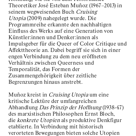
#10 Karol Radziszewski
Theoretiker José Esteban Muñoz (1967–2013) in
#9 Temporary Solidarity
seinem wegweisenden Buch
Cruising
Community Center
Utopia
(2009) nahegelegt wurde. Die
#8 Vika Kirchenbauer
Programmreihe
erkannte
den nachhaltigen
#7 Peter Hujar on
Einfluss des Werks auf eine Generation von
screen
Künstler:innen und Denker:innen als
#6 Reading group
Impulsgeber für die Queer of Color Critique und
#5 fierce pussy
#4 Jochen Klein
Affekttheorie an. Dabei
begriff
sie sich in einer
#3 Sabian Baumann
engen Verbindung zu dem neu eröffneten
#2 Teo Hernandez
Verhältnis zwischen Queerness und
#1 Tavia Nyong’o
Temporalität, das Formen der
Kyiv Biennial
Zusammengehörigkeit über zeitliche
Exhibition Space Archive
Begrenzungen hinaus anstrebt.
About / Contact
Muñoz kreist in
Cruising Utopia
um eine
kritische Lektüre der umfangreichen
Abhandlung
Das Prinzip der Hoffnung
(1938-47)
des marxistischen Philosophen Ernst Bloch,
die
konkrete Utopien
als produktive Denkfigur
etablierte. In Verbindung mit historisch
verorteten Bewegungen bieten solche Utopien