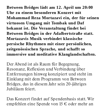
Kyiv Biennial
Between Bridges lädt am 12. April um 20:00
Exhibition Space Archive
Uhr zu einem besonderen Konzert mit
About / Contact
Mohammad Reza Mortazavi ein, der für seinen
virtuosen Umgang mit Tombak und Daf
bekannt ist. Die Veranstaltung findet bei
Between Bridges in der Adalbertstraße statt.
Mortazavis Musik verbindet klassische
persische Rhythmen mit einer persönlichen,
zeitgenössischen Sprache, und schafft so
immersive und meditative Klanglandschaften.
Der Abend ist als Raum für Begegnung,
Resonanz, Reflexion und Verbindung über
Entfernungen hinweg konzipiert und steht im
Einklang mit dem Programm von Between
Bridges, das in diesem Jahr sein 20-jähriges
Jubiläum feiert.
Das Konzert findet auf Spendenbasis statt. Wir
empfehlen eine Spende von 15 € oder mehr an