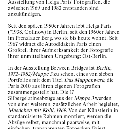
Ausstellung von Helga Paris' Fotografien, die
Peter Knoch
zwischen 1969 und 1982 entstanden sind
Meeting Place
anzukündigen.
Jochen Lempert
Anders Clausen
Fashion Stories
Seit den späten 1950er Jahren lebt Helga Paris
Greer Lankton
(*1938, Gollnow) in Berlin, seit den 1960er Jahren
Playback Room III: Bring
im Prenzlauer Berg, wo sie bis heute wohnt. Seit
your Own
1967 widmet die Autodidaktin Paris einen
Playback Room II:
Großteil ihrer Aufmerksamkeit der Fotografie
American Producers
ihrer unmittelbaren Umgebung: Ost-Berlin.
Playback Room I:
Colourbox
In der Ausstellung Between Bridges ist
Berlin,
Scott King
1972–1982/Mappe 3
zu sehen, eines von sieben
And Life Goes On
Portfolios mit dem Titel
Das Mappenwerk
, die
Patrick Caulfield
Events hosted by
Paris 2010 aus ihren eigenen Fotografien
Between Bridges
zusammengestellt hat. Die 17
Silbergelatineabzüge aus der
Mappe 3
werden
London Cambridge Heath Road
von einer weiteren, zusätzlichen Arbeit begleitet,
About / Contact
Maedchen mit Kohl, 1969
. Von der Künstlerin in
standardisierte Rahmen montiert, werden die
Abzüge selbst, manchmal paarweise, mit
einfachen, transparenten Fotoecken fixiert.