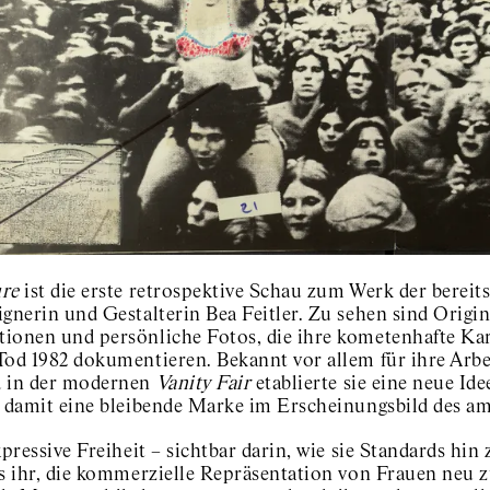
re
ist die erste retrospektive Schau zum Werk der bereit
gnerin und Gestalterin Bea Feitler. Zu sehen sind Origin
ionen und persönliche Fotos, die ihre kometenhafte Kar
Tod 1982 dokumentieren. Bekannt vor allem für ihre Arbe
 in der modernen
Vanity Fair
etablierte sie eine neue I
ß damit eine bleibende Marke im Erscheinungsbild des am
xpressive Freiheit – sichtbar darin, wie sie Standards hi
es ihr, die kommerzielle Repräsentation von Frauen neu