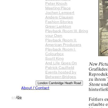
Peter Knoch
Meeting Place
Jochen Lempert
Anders Clausen
Fashion Stories
Greer Lankton
Playback Room III: Bring
your Own
Playback Room II:
American Producers
Playback Room I:
Colourbox
Scott King
And Life Goes On
New Pictu
Patrick Caulfield
Grafikdesi
Events hosted by
Reprodukt
Between Bridges
zu ihrem 
London Cambridge Heath Road
Stone
und
About / Contact
hinterlie
en
/
de
Feitlers e
erlaubte 