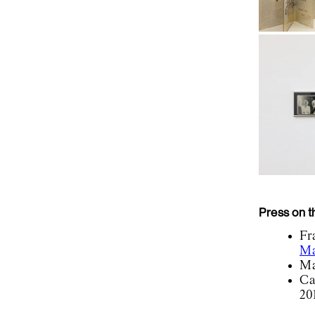
Press on th
Fr
Ma
Ma
Ca
20