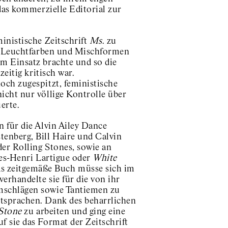
das kommerzielle Editorial zur
inistische Zeitschrift
Ms
. zu
ie Leuchtfarben und Mischformen
m Einsatz brachte und so die
eitig kritisch war.
och zugespitzt, feministische
 nicht nur völlige Kontrolle über
uerte.
 für die Alvin Ailey Dance
enberg, Bill Haire und Calvin
er Rolling Stones, sowie an
es-Henri Lartigue oder
White
s zeitgemäße Buch müsse sich im
erhandelte sie für die von ihr
mschlägen sowie Tantiemen zu
tsprachen. Dank des beharrlichen
 Stone
zu arbeiten und ging eine
f sie das Format der Zeitschrift