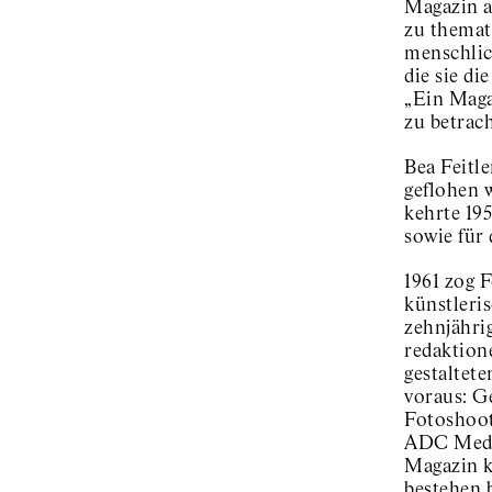
Magazin a
zu themat
menschlic
die sie d
„Ein Maga
zu betrac
Bea Feitl
geflohen 
kehrte 19
sowie für
1961 zog 
künstleri
zehnjähri
redaktion
gestaltete
voraus: G
Fotoshoot
ADC Medai
Magazin k
bestehen 