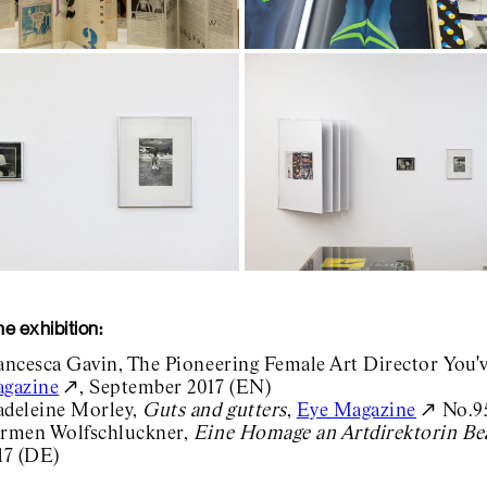
e exhibition:
ancesca Gavin, The Pioneering Female Art Director You'
gazine
, September 2017 (EN)
deleine Morley,
Guts and gutters
,
Eye Magazine
No.95
rmen Wolfschluckner,
Eine Homage an Artdirektorin Bea
17 (DE)