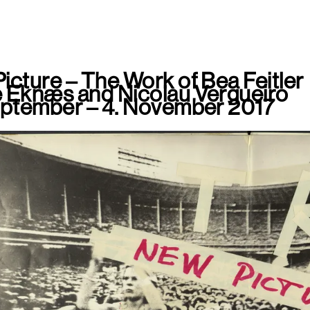
icture – The Work of Bea Feitler
 Eknæs and Nicolau Vergueiro
eptember – 4. November 2017