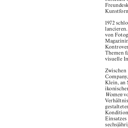
Freundeskr
Kunstfor
1972 schl
lancieren
von Fotog
Magazininh
Kontrover
Themen fa
visuelle I
Zwischen 
Company, 
Klein, an
ikonische
Women
vo
Verhältnis
gestaltet
Kondition
Einsatzes
sechsjähr