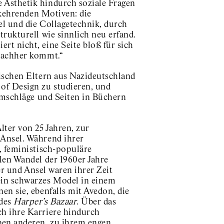
 Ästhetik hindurch soziale Fragen
rkehrenden Motiven: die
el und die Collagetechnik, durch
trukturell wie sinnlich neu erfand.
t nicht, eine Seite bloß für sich
 nachher kommt.“
dischen Eltern aus Nazideutschland
of Design zu studieren, und
 Umschläge und Seiten in Büchern
lter von 25 Jahren, zur
Ansel. Während ihrer
, feministisch-populäre
len Wandel der 1960er Jahre
ler und Ansel waren ihrer Zeit
ein schwarzes Model in einem
en sie, ebenfalls mit Avedon, die
 des
Harper’s Bazaar
. Über das
ch ihre Karriere hindurch
ben anderen, zu ihrem engen