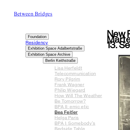
Between Bridges
New P
Marte
Foundation
Residency
13. S
Exhibition Space Adalbertstraße
Exhibition Space Archive
Berlin Keithstraße
Lisa Herfeldt
Telecommunication
Rory Pilgrim
Frank Wagner
Philip Wiegard
How Will The Weather
Be Tomorrow?
BPA II: emic etic
Bea Feitler
Helga Paris
BPA I: Somebody’s
Bedside Table