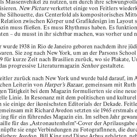
ls Massenvehikel zu nutzen, um durch ihre schwungvolle
isieren.
New Picture
verkettet einige von Feitlers wiede
he Silhouette, das Centerfold als kompositorisches Mitt
ie Relation zwischen Körper und Grafikdesign im Layout s
zin muss fließen. Es muss Rhythmus haben. Es funktionier
hten – du musst in ihr sichtbar machen, was vorher und
er wurde 1938 in Rio de Janeiro geboren nachdem ihre jü
waren. Sie zog nach New York, um an der Parsons School 
59 für kurze Zeit nach Brasilien zurück, wo sie Plakate,
 das progressive Literaturmagazin
Senhor
gestaltete.
Feitler zurück nach New York und wurde bald darauf, im A
schen Leiterin von
Harper’s Bazaar
, gemeinsam mit Ruth 
gen Tätigkeit bei dem Magazin formulierten sie eine neue
elle Linie. In Resonanz mit dem politischen und kulturel
n sie einige der ikonischsten Editorials der Dekade. Feit
emeinsam mit Richard Avedon setzten sie 1965 erstmals 
ing für ein führendes Magazin ein. Im selben Jahr gewann
lle für das „Astronautenhelm“-Cover der Aprilausgabe
nüpfte sie enge Verbindungen zu FotografInnen, die dur
blieben; Avedon, Bill King und Diane Arbus gehörten, ne