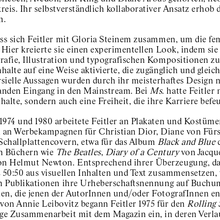
eis. Ihr selbstverständlich kollaborativer Ansatz erhob 
m.
oss sich Feitler mit Gloria Steinem zusammen, um die fem
. Hier kreierte sie einen experimentellen Look, indem s
rafie, Illustration und typografischen Kompositionen zu
alte auf eine Weise aktivierte, die zugänglich und gleichz
sielle Aussagen wurden durch ihr meisterhaftes Design n
nden Eingang in den Mainstream. Bei
Ms
. hatte Feitler
nhalte, sondern auch eine Freiheit, die ihre Karriere befe
1974 und 1980 arbeitete Feitler an Plakaten und Kostümen
an Werbekampagnen für Christian Dior, Diane von Fürst
 Schallplattencovern, etwa für das Album
Black and Blue
d
n Büchern wie
The Beatles
,
Diary of a Century
von Jacqu
n Helmut Newton. Entsprechend ihrer Überzeugung, da
 50:50 aus visuellen Inhalten und Text zusammensetzen, v
en Publikationen ihre Urheberschaftsnennung auf Buchu
en, die jenen der AutorInnen und/oder FotografInnen en
 von Annie Leibovitz begann Feitler 1975 für den
Rolling
ige Zusammenarbeit mit dem Magazin ein, in deren Verlau