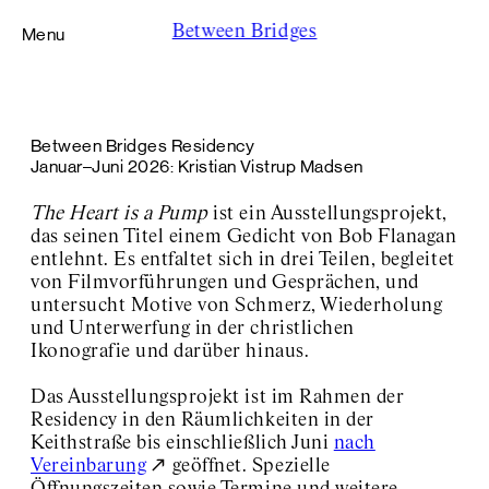
Between Bridges
Menu
Foundation
Between Bridges Residency
Residency
Januar–Juni 2026: Kristian Vistrup Madsen
caner teker
Kristian Vistrup Madsen
The Heart is a Pump
ist ein Ausstellungsprojekt,
Wisrah C. V. da R. Celestino
das seinen Titel einem Gedicht von Bob Flanagan
Harry Hachmeister
entlehnt. Es entfaltet sich in drei Teilen, begleitet
Lucy Beech
von Filmvorführungen und Gesprächen, und
Didem Pekün
Viscose
untersucht Motive von Schmerz, Wiederholung
Yalda Afsah
und Unterwerfung in der christlichen
Exhibition Space Adalbertstraße
Ikonografie und darüber hinaus.
Exhibition Space Archive
About / Contact
Das Ausstellungsprojekt
ist im Rahmen der
Residency in den Räumlichkeiten in der
Keithstraße bis einschließlich Juni
nach
Vereinbarung
geöffnet. Spezielle