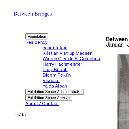
Between Bridges
Foundation
Between 
Residency
Januar - 
caner teker
Kristian Vistrup Madsen
Wisrah C. V. da R. Celestino
Harry Hachmeister
Lucy Beech
Didem Pekün
Viscose
Yalda Afsah
Exhibition Space Adalbertstraße
Exhibition Space Archive
About / Contact
en
/
de