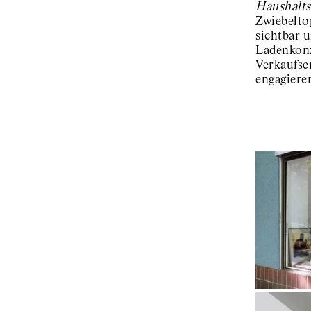
Haushalt
Zwiebeltop
sichtbar 
Ladenkonz
Verkaufser
engagiere