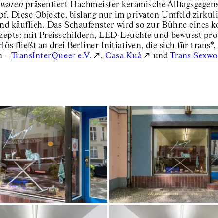
swaren
präsentiert Hachmeister keramische Alltagsgegen
f. Diese Objekte, bislang nur im privaten Umfeld zirkuli
und käuflich. Das Schaufenster wird so zur Bühne eines 
epts: mit Preisschildern, LED-Leuchte und bewusst p
lös fließt an drei Berliner Initiativen, die sich für tran
n –
TransInterQueer e.V.
,
Casa Kuà
und
Trans Sexwo