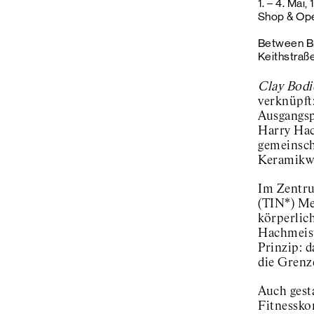
1.
–
4. Mai, 
Shop & Op
Between B
Keithstraße
Clay Bodi
verknüpft:
Ausgangsp
Harry Hac
gemeinsch
Keramikwe
Im Zentru
(TIN*) Me
körperlic
Hachmeist
Prinzip: d
die Grenz
Auch gest
Fitnessko