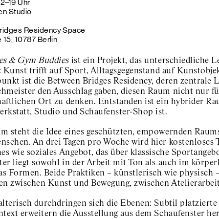
12
–
19 Uhr
en Studio
ridges Residency Space
 15, 10787 Berlin
es & Gym Buddies
ist ein Projekt, das unterschiedliche 
 Kunst trifft auf Sport, Alltagsgegenstand auf Kunstobje
unkt ist die Between Bridges Residency, deren zentrale 
hmeister den Ausschlag gaben, diesen Raum nicht nur für 
aftlichen Ort zu denken. Entstanden ist ein hybrider Ra
rkstatt, Studio und Schaufenster-Shop ist.
m steht die Idee eines geschützten, empowernden Raums f
nschen. An drei Tagen pro Woche wird hier kostenloses T
hes wie soziales Angebot, das über klassische Sportangeb
er liegt sowohl in der Arbeit mit Ton als auch im körpe
as Formen. Beide Praktiken – künstlerisch wie physisch –
en zwischen Kunst und Bewegung, zwischen Atelierarbeit
alterisch durchdringen sich die Ebenen: Subtil platziert
ntext erweitern die Ausstellung aus dem Schaufenster he